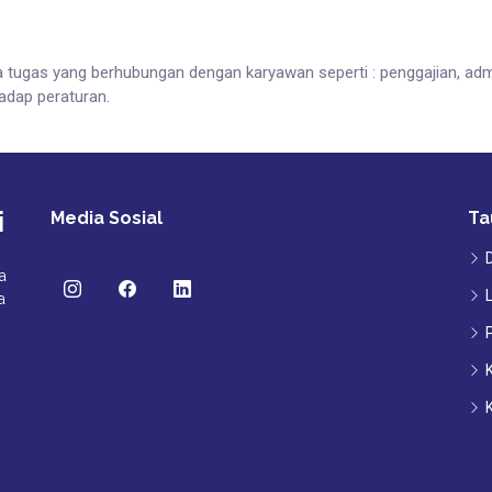
tugas yang berhubungan dengan karyawan seperti : penggajian, admi
adap peraturan.
i
Media Sosial
Ta
a
a
K