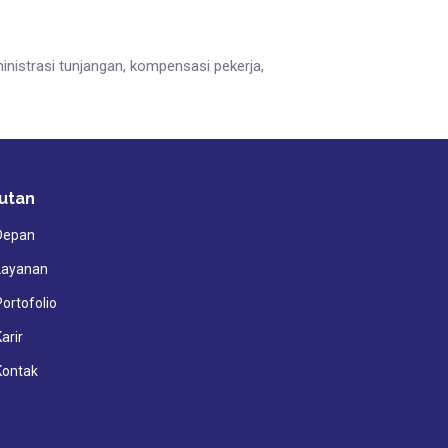
nistrasi tunjangan, kompensasi pekerja,
utan
Depan
Layanan
Portofolio
arir
Kontak